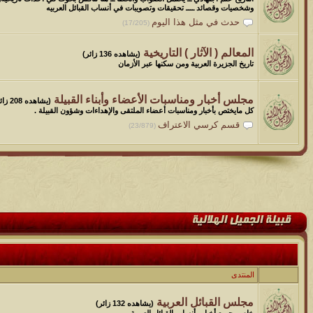
وشخصيات وقصائد ــــ تحقيقات وتصويبات في أنساب القبائل العربيه
حدث في مثل هذا اليوم
(17/205)
المعالم ( الآثار ) التاريخية
(يشاهده 136 زائر)
تاريخ الجزيرة العربية ومن سكنها عبر الأزمان
مجلس أخبار ومناسبات الأعضاء وأبناء القبيلة
(يشاهده 208 زائر)
كل مايختص بأخبار ومناسبات أعضاء الملتقى والإهداءات وشؤون القبيلة .
قسم كرسي الاعتراف
(23/879)
المنتدى
مجلس القبائل العربية
(يشاهده 132 زائر)
خاص بجميع أخبار وأنساب القبائل العربية