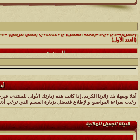
الموضوع
(العدد الأول)
الموضوع
موقع رائع جداً للقران الكريم مع تفسيره فقط بمجرد ماتضع الماوس 
التفسير
الموضوع
حافز يستثني وساهريعم ويشمل؟
أهل
أهلا وسهلا بك زائرنا الكريم، إذا كانت هذه زيارتك الأولى للمنتدى، في
الموضوع
رغبت بقراءة المواضيع والإطلاع فتفضل بزيارة القسم الذي ترغب أدنا
إثـبت وجـودك , لآتقرأ وترحل ,شآرك بـ رد أو موضوع !!
الموضوع
موقع يعلمك التجويد خطوة بخطوة بالصوت والصوره...