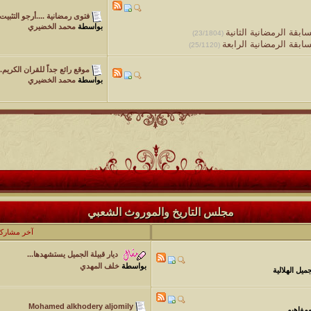
فتوى رمضانية ....أرجو التثبيت
بواسطة
محمد الخضيري
ابقة الرمضانية الثانية
(23/1804)
ابقة الرمضانية الرابعة
(25/1120)
موقع رائع جداً للقران الكريم..
بواسطة
محمد الخضيري
مجلس التاريخ والموروث الشعبي
آخر مشارك
ديار قبيلة الجميل يستشهدها...
بواسطة
خلف المهدي
يل الهلالية
Mohamed alkhodery aljomily
ومفاهيم