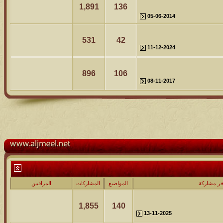
1,891
136
05-06-2014
531
42
11-12-2024
896
106
08-11-2017
خر مشاركة
المواضيع
المشاركات
المراقبين
1,855
140
13-11-2025