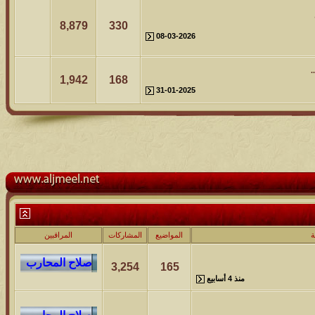
8,879
330
08-03-2026
.
1,942
168
31-01-2025
ة
المواضيع
المشاركات
المراقبين
3,254
165
منذ 4 أسابيع