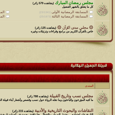
مجلس رمضان المبارك
(يشاهده 579 زائر)
كل ما يتعلق بالشهر الفضيل
المسابقة الرمضانية الأولى
المس
(23/1341)
المسابقة الرمضانية الثالثة
المس
(25/1973)
۞ مجلس صدى القرآن ۞
(يشاهده 125 زائر)
خاص بالقرآن الكريم من برامج وقراءات وترتيلات وغيره
المنتدى
مجلس نسب وتاريخ القبيلة
(يشاهده 788 زائر)
ما كتبه المؤرخون والباحثون وما نقله الرواة حول نسب وقصص وأشعار أبناء قبيلة الجم
النقاشات والبحوث التاريخية والأدبية
(يشاهده 215 زائر)
التاريخ علم اجتهادي ــ يحتمل الصواب والخطأ ــ هنا نناقش بحوث في أحداث تاريخية