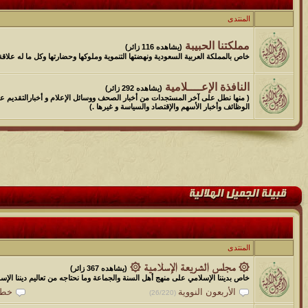
الموضوع
المنتدى
مسابقة ( اعرف من صاحب هذه الصوره )
مملكتنا الحبيبة
(يشاهده 116 زائر)
الموضوع
خاص بالمملكة العربية السعودية ونهضتها التنموية وملوكها وحضارتها وكل ما له علاقة
غير اسم اللي قبلك
النافذة الإعــــلامية
(يشاهده 292 زائر)
( منها نطل على آخر المستجدات من أخبار الصحف ووسائل الإعلام و أخبارالتقديم ع
الموضوع
الوظائف وأخبار الأسهم والإقتصاد والسياسة و غيرها .)
اتحداك تجيب الصورة المطلوبةّّّ!!
الموضوع
المنتدى كالأنسان
الموضوع
ܓܨ الإعجآز العلمي في التين و الزيتون , الذي ادخل الفريق البحث الى
المنتدى
۞ مجلس الشريعة الإسلامية ۞
(يشاهده 367 زائر)
خاص بديننا الإسلامي على منهج أهل السنة والجماعة وما نحتاجه من تعاليم ديننا الإس
الأربعون النووية
خطب
(26/220)