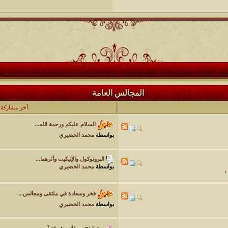
المجالس العامة
آخر مشاركة
السلام عليكم ورحمة الله...
بواسطة
محمد الخضيري
البروتوكول والإتيكيت وأثرهما...
بواسطة
محمد الخضيري
.
فخر وسعادة في ملتقى ومجالس...
بواسطة
محمد الخضيري
◄° •♥ مبرؤك مشرفتنـآ...