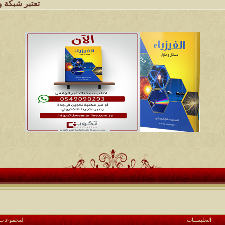
تعتبر شبكة وملتقى ومجالس قب
التعليمـــات
المجموعات