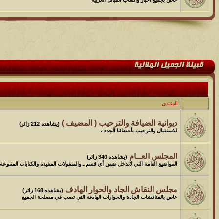
المنتدى
ديوانية الضيافة والترحيب ( المضيف )
(يشاهده 212 زائر)
للاستقبال والترحيب بأعضائنا الجدد .
المجلس العــام
(يشاهده 340 زائر)
المواضيع العامة التي لاتدخل ضمن أي قسم ـ والمنقولات المفيدة والكتابات المتنوعة 
مجلس النقاش الجاد والحوار الهادف
(يشاهده 168 زائر)
خاص بالمناقشات الجادة والحوارات الهادفة التي تصب في مصلحة الجميع