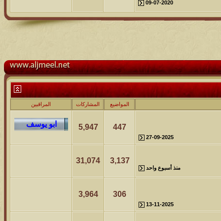
09-07-2020
المواضيع
المشاركات
المراقبين
5,947
447
27-09-2025
31,074
3,137
منذ أسبوع واحد
3,964
306
13-11-2025