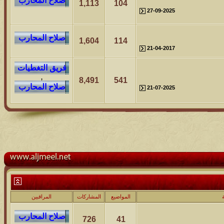
1,113
104
27-09-2025
1,604
114
21-04-2017
,
8,491
541
21-07-2025
المواضيع
المشاركات
المراقبين
726
41