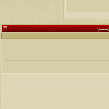
وسـمـة)