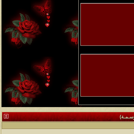
وسـمـة)