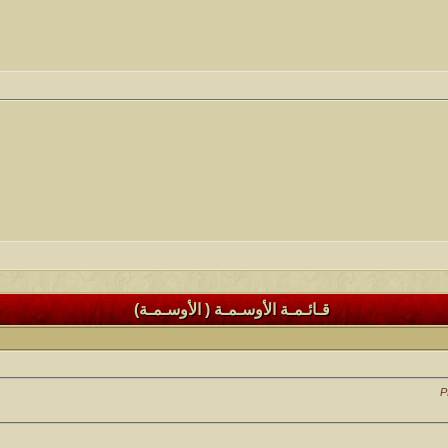
قـائـمـة الأوسـمـة ( الأوسـمـة)