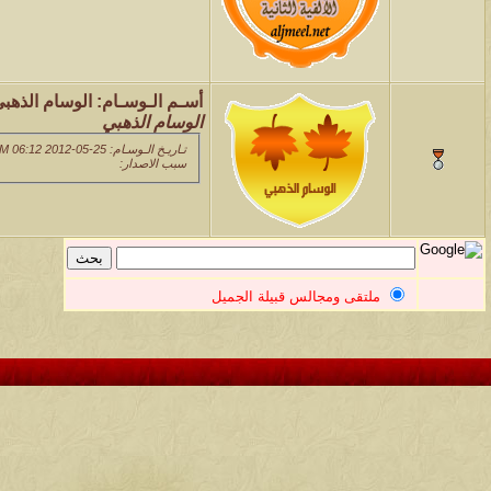
أسـم الـوسـام:
الوسام الذهب
الوسام الذهبي
تـاريـخ الـوسـام: 25-05-2012 06:12 AM
سبب الاصدار:
ملتقى ومجالس قبيلة الجميل