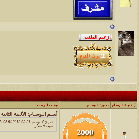
أيـقـونـة الـوسـام
صـورة الـوسـام
وصـف الـوسـام
أسـم الـوسـام:
الألفية الثانية
تـاريـخ الـوسـام: 24-09-2012 05:53 PM
سبب الاصدار: