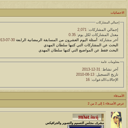
الموضوع
الاحصائيات
مسابقة ( اعرف من صاحب هذه الصوره )
إجمالي المشاركات
الموضوع
إجمالي المشاركات:
2,071
معدل المشاركات لكل يوم:
0.35
غير اسم اللي قبلك
آخر مشاركة:
أسئلة اليوم العشرون من المسابقة الرمضانية الرابعة
30-07-2013
البحث عن المشاركات التي كتبها سلطان المهدي
الموضوع
البحث فقط عن المواضيع التي كتبها سلطان المهدي
اتحداك تجيب الصورة المطلوبةّّّ!!
معلومات عامة
آخر نشاط:
31-12-2013
الموضوع
تاريخ التسجيل:
13-08-2010
المنتدى كالأنسان
الإحالات/الدعوات:
16
الموضوع
الأصدقاء
ܓܨ الإعجآز العلمي في التين و الزيتون , الذي ادخل الفريق البحث الى
عرض الأصدقاء 1 إلى 2 من 2
مشرف مجلس التصميم والتصوير والجرافيكس