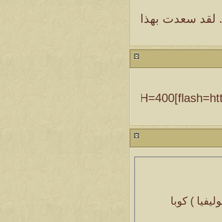
. لقد سعدت بهذا
[flash=http://dc05.arabsh.com/i/01974/7twgd29y7g9l.swf]WIDTH=400
ليفيا ) كوبا