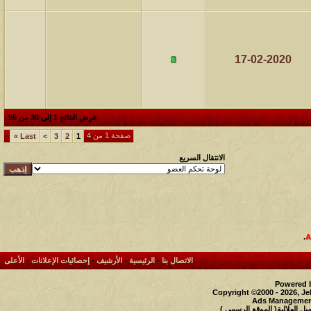
17-02-2020
عرض النتائج 1 إلى 30 من 95
صفحة 1 من 4
»
Last
>
3
2
1
الانتقال السريع
.
الاتصال بنا
-
الرئيسية
-
الأرشيف
-
إحصائيات الإعلانات
-
الأعلى
Powered b
Copyright ©2000 - 2026, Je
Ads Management
 الهلالية( الموقع الرسمي )