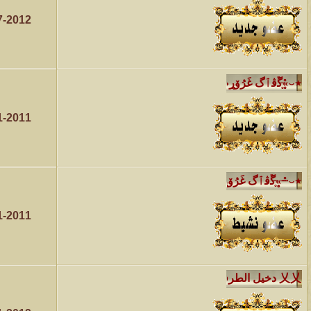
7-2012
الموضوع
مسابقة ( اعرف من صاحب هذه الصوره )
الموضوع
غير اسم اللي قبلك
1-2011
الموضوع
اتحداك تجيب الصورة المطلوبةّّّ!!
الموضوع
المنتدى كالأنسان
1-2011
الموضوع
ܓܨ الإعجآز العلمي في التين و الزيتون , الذي ادخل الفريق البحث الى