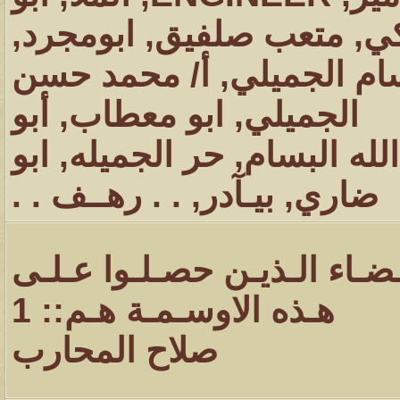
ي
,
متعب صلفيق
,
ابومجرد
,
ام الجميلي
,
أ/ محمد حسن
الجميلي
,
ابو معطاب
,
أبو
لله البسام
,
حر الجميله
,
ابو
ضاري
,
بيـآدر
,
. . رهــف . .
ـضـاء الـذيـن حصـلـوا عـلـى
هـذه الاوسـمـة هـم:: 1
صلاح المحارب