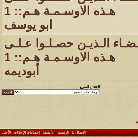
هـذه الاوسـمـة هـم:: 1
ابو يوسف
ـضـاء الـذيـن حصـلـوا عـلـى
هـذه الاوسـمـة هـم:: 1
أبوديمه
الانتقال السريع
.
الاتصال بنا
-
الرئيسية
-
الأرشيف
-
إحصائيات الإعلانات
-
الأعلى