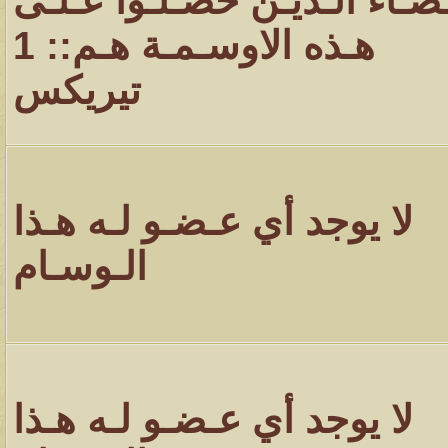
ـضـاء الـذيـن حصـلـوا عـلـى
هـذه الاوسـمـة هـم:: 1
تيريكس
لا يوجد أي عـضـو لـه هـذا
الـوسـام
لا يوجد أي عـضـو لـه هـذا