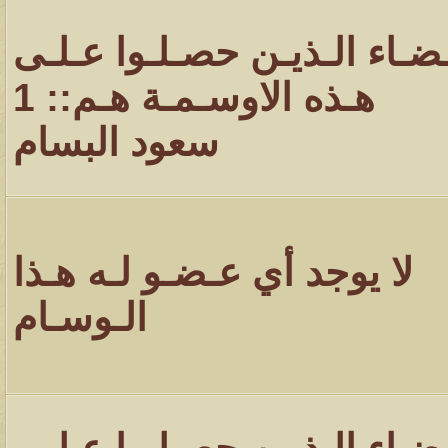
ـضـاء الـذيـن حصـلـوا عـلـى
هـذه الاوسـمـة هـم:: 1
سعود البسام
لا يوجد أي عـضـو لـه هـذا
الـوسـام