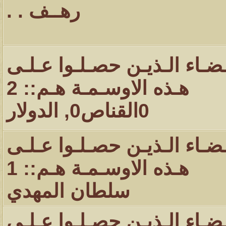
رهــف . .
ـضـاء الـذيـن حصـلـوا عـلـى
هـذه الاوسـمـة هـم:: 2
0القناص0
,
الدولار
ـضـاء الـذيـن حصـلـوا عـلـى
هـذه الاوسـمـة هـم:: 1
سلطان المهدي
ـضـاء الـذيـن حصـلـوا عـلـى