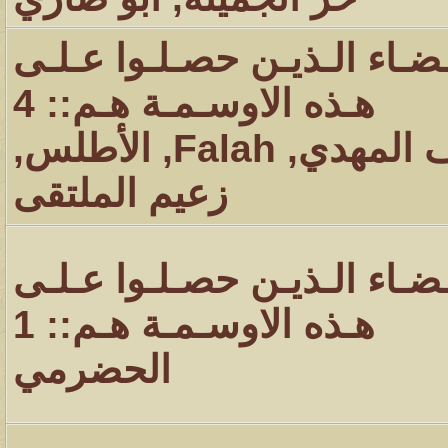
ـضـاء الـذيـن حصـلـوا عـلـى
هـذه الاوسـمـة هـم:: 4
 المهدي
,
Falah
,
الأطلس
,
زعيم الملتقى
ـضـاء الـذيـن حصـلـوا عـلـى
هـذه الاوسـمـة هـم:: 1
الحضرمي