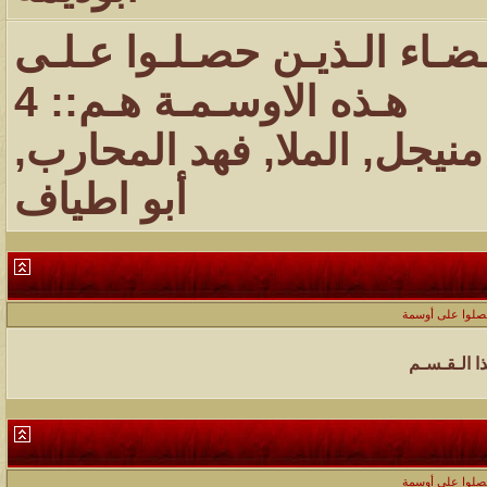
ـضـاء الـذيـن حصـلـوا عـلـى
هـذه الاوسـمـة هـم:: 4
منيجل
,
الملا
,
فهد المحارب
,
أبو اطياف
حصلوا على أوسمة
ذا الـقـسـم
حصلوا على أوسمة