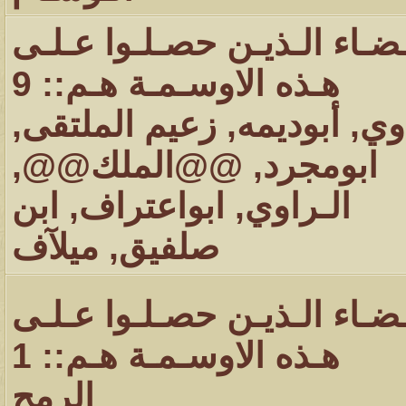
ـضـاء الـذيـن حصـلـوا عـلـى
هـذه الاوسـمـة هـم:: 9
اوي
,
أبوديمه
,
زعيم الملتقى
,
ابومجرد
,
@@الملك@@
,
الـراوي
,
ابواعتراف
,
ابن
صلفيق
,
ميلآف
ـضـاء الـذيـن حصـلـوا عـلـى
هـذه الاوسـمـة هـم:: 1
الرمح