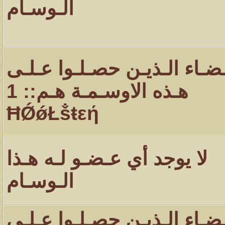
الـوسـام
ـضـاء الـذيـن حصـلـوا عـلـى
هـذه الاوسـمـة هـم:: 1
ĦǾǿŁṧŧεή
لا يوجد أي عـضـو لـه هـذا
الـوسـام
ـضـاء الـذيـن حصـلـوا عـلـى