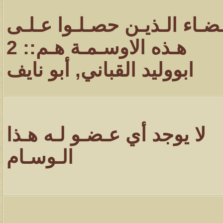
ـضـاء الـذيـن حصـلـوا عـلـى
هـذه الاوسـمـة هـم:: 2
ابووليد القباني
,
أبو نايف
لا يوجد أي عـضـو لـه هـذا
الـوسـام