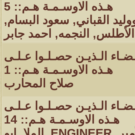
هـذه الاوسـمـة هـم:: 5
وليد القباني
,
سعود البسام
,
الأطلس
,
النجمه
,
احمد جابر
ـضـاء الـذيـن حصـلـوا عـلـى
هـذه الاوسـمـة هـم:: 1
صلاح المحارب
ـضـاء الـذيـن حصـلـوا عـلـى
هـذه الاوسـمـة هـم:: 14
مير
,
ENGINEER
,
الملا
,
ابو