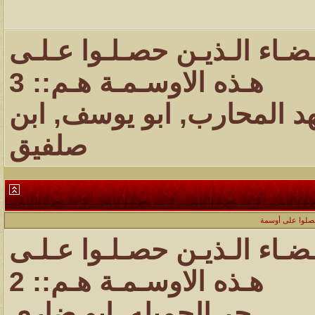
ـضـاء الـذيـن حصـلـوا عـلـى
هـذه الاوسـمـة هـم:: 3
د المحارب
,
ابو يوسف
,
ابن
صلفيق
حصلوا على أوسمة
ـضـاء الـذيـن حصـلـوا عـلـى
هـذه الاوسـمـة هـم:: 2
حر الجميله
,
ابو ضاري