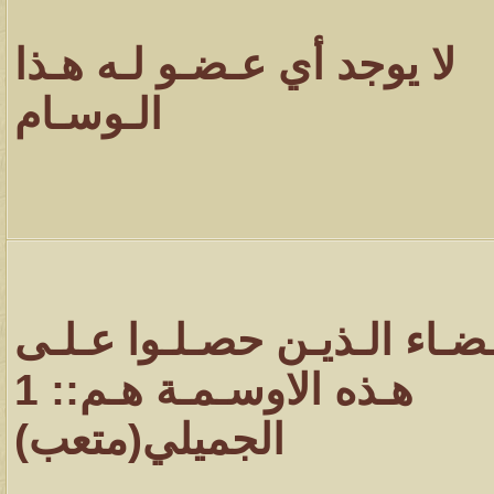
لا يوجد أي عـضـو لـه هـذا
الـوسـام
ـضـاء الـذيـن حصـلـوا عـلـى
هـذه الاوسـمـة هـم:: 1
الجميلي(متعب)