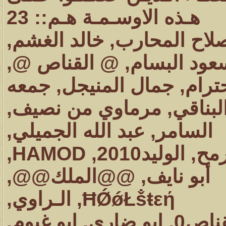
هـذه الاوسـمـة هـم:: 23
لاح المحارب
,
خالد الغشم
,
عود البسام
,
@ القناص @
,
حترام
,
جمال المنيجل
,
جمعه
لبناقي
,
مرماوي من نصيف
,
السامر
,
عبد الله الجميلي
,
رمح
,
الوليد2010
,
HAMOD
,
أبو نايف
,
@@الملك@@
,
ĦǾǿŁṧŧεή
,
الـراوي
,
,
ابو ضاري
,
ابو غيوم
,