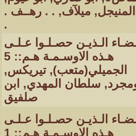
المنيجل
,
ميلآف
,
. . رهــف .
.
ـضـاء الـذيـن حصـلـوا عـلـى
هـذه الاوسـمـة هـم:: 5
الجميلي(متعب)
,
تيريكس
,
ومجرد
,
سلطان المهدي
,
ابن
صلفيق
ـضـاء الـذيـن حصـلـوا عـلـى
هـذه الاوسـمـة هـم:: 1