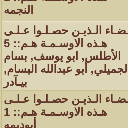
النجمه
ـضـاء الـذيـن حصـلـوا عـلـى
هـذه الاوسـمـة هـم:: 5
الأطلس
,
ابو يوسف
,
بسام
لجميلي
,
أبو عبدالله البسام
,
بيـآدر
ـضـاء الـذيـن حصـلـوا عـلـى
هـذه الاوسـمـة هـم:: 1
أبوديمه