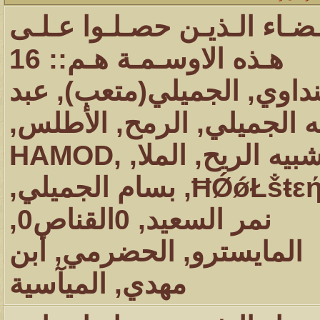
ـضـاء الـذيـن حصـلـوا عـلـى
هـذه الاوسـمـة هـم:: 16
نداوي
,
الجميلي(متعب)
,
عبد
ه الجميلي
,
الرمح
,
الأطلس
,
بيه الريح
,
الملا
,
,
HAMOD
ĦǾǿŁṧŧε
,
بسام الجميلي
,
نمر السعيد
,
0القناص0
,
المايسترو
,
الحضرمي
,
أبن
مهدي
,
الميآسية