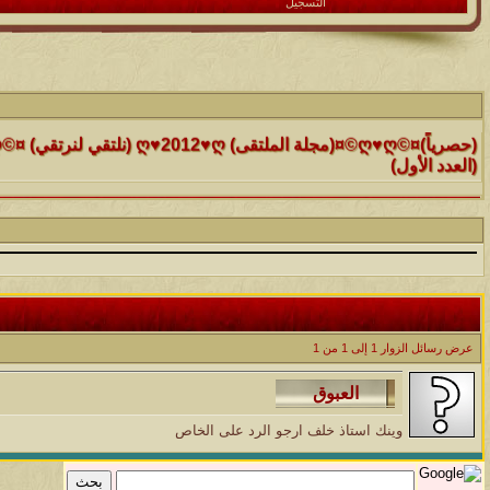
التسجيل
الموضوع
(العدد الأول)
الموضوع
موقع رائع جداً للقران الكريم مع تفسيره فقط بمجرد ماتضع الماوس 
التفسير
الموضوع
حافز يستثني وساهريعم ويشمل؟
عرض رسائل الزوار 1 إلى
1
من
1
الموضوع
إثـبت وجـودك , لآتقرأ وترحل ,شآرك بـ رد أو موضوع !!
وينك استاذ خلف ارجو الرد على الخاص
الموضوع
موقع يعلمك التجويد خطوة بخطوة بالصوت والصوره...