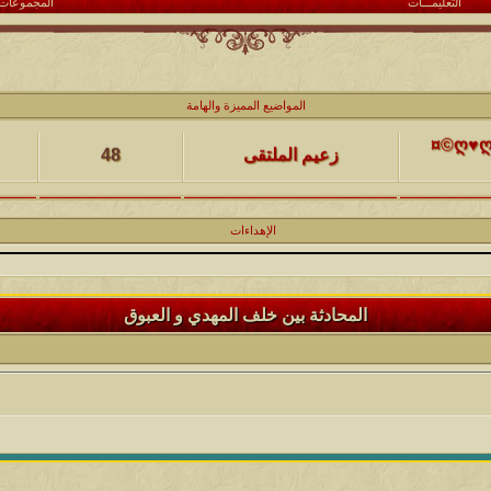
التعليمـــات
المجموعات
كاتب الموضوع
مشاركات
ا
المواضيع المميزة والهامة
(حصرياً)¤©ღ♥ღ©¤(مجلة الملتقى) ღ♥2012♥ღ (نلتقي لنرتقي) ¤©ღ♥ღ©¤
زعيم الملتقى
48
كاتب الموضوع
مشاركات
ا
الإهداءات
يخرج
@@الملك@@
17
كاتب الموضوع
مشاركات
ا
المحادثة بين خلف المهدي و العبوق
12
الحضرمي
كاتب الموضوع
مشاركات
ا
27
الميآسية
كاتب الموضوع
مشاركات
ا
24
أبو عبدالله البسام