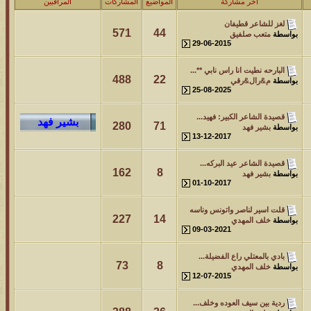
آخر مشاركة
المواضيع
المشاركات
المراقبين
مشاركات
المشاهدات
آخر مشاركة
لغز للشاعر قطيفان
212775
24
آخر رد:
محمد الخضيري
571
44
بواسطة
متعب صلفيق
29-06-2015
مشاركات
المشاهدات
آخر مشاركة
البارحه نطيت انا راس نابي **...
1460712
1417
آخر رد:
محمد الخضيري
488
22
بواسطة
م&رال&رقي
25-08-2025
مشاركات
المشاهدات
آخر مشاركة
قصيدة الشاعر الكبير: فهيد...
280
71
640695
1324
آخر رد:
احمد جابر
بواسطة
بشير فهد
13-12-2017
مشاركات
المشاهدات
آخر مشاركة
قصيدة الشاعر عيد البركه...
162
8
بواسطة
بشير فهد
276400
408
آخر رد:
خلف المهدي
01-10-2017
مشاركات
المشاهدات
آخر مشاركة
قلت اسير لناصر واتونس وناسه
227
14
بواسطة
خلف المهدي
96115
17
آخر رد:
ابن صلفيق
09-03-2021
مشاركات
المشاهدات
آخر مشاركة
بادي بالمعتلي راع الفضيلة...
73
8
بواسطة
خلف المهدي
12-07-2015
30
100299
آخر رد:
الميآسية
ردية بين سيف العوده وخلف...