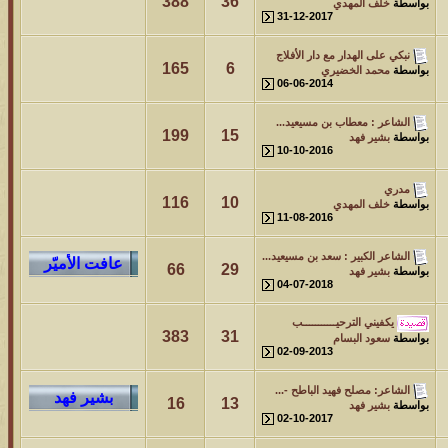
388
36
بواسطة
خلف المهدي
31-12-2017
نبكي على الهدار مع دار الأفلاج
165
6
بواسطة
محمد الخضيري
06-06-2014
الشاعر : معطاب بن مسيعيد...
199
15
بواسطة
بشير فهد
10-10-2016
مدري
116
10
بواسطة
خلف المهدي
11-08-2016
الشاعر الكبير : سعد بن مسيعيد...
66
29
بواسطة
بشير فهد
04-07-2018
يكفيني الترحيـــــــــــب
383
31
بواسطة
سعود البسام
02-09-2013
الشاعر: مصلح فهيد الباطح -...
16
13
بواسطة
بشير فهد
02-10-2017