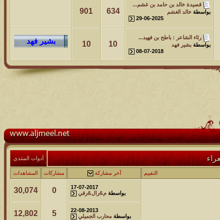
قصيدة خالد بن حامد بن غشم...
901
634
بواسطة
خالد الغشم
29-06-2025
رثاء الشاعر : باطح بن فهيد...
10
10
بواسطة
بشير فهد
08-07-2018
راء
أدوات المنتدى
التقييم
آخر مشاركة
مشاركات
المشاهدات
17-07-2017
30,074
0
بواسطة
م&رال&رقي
22-08-2013
12,802
5
بواسطة
محارب الجميلي