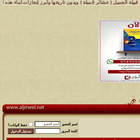
 عشائر جُميلة ) ويدون تاريخها وأبرز إنجازات أبناء هذه القبيلة .. إذ 
مشاركات
المشاهدات
آخر مشاركة
اسم العضو
حفظ البيانات؟
كلمة المرور
48
498535
آخر رد:
محمد الخضيري