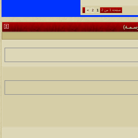
صفحة 1 من 2
>
2
1
وسـمـة)