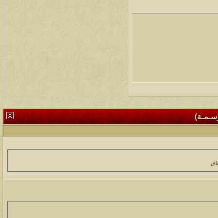
وسـمـة)
قاق