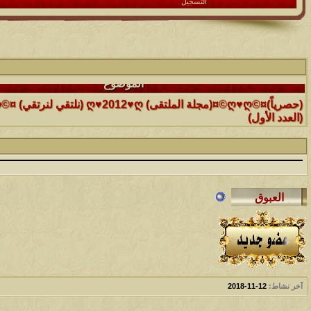
التسجيل
الموضوع
(العدد الأول)
الموضوع
موقع رائع جداً للقران الكريم مع تفسيره فقط بمجرد ماتضع الماوس 
التفسير
الموضوع
حافز يستثني وساهريعم ويشمل؟
الموضوع
إثـبت وجـودك , لآتقرأ وترحل ,شآرك بـ رد أو موضوع !!
آخر نشاط:
12-11-2018
الموضوع