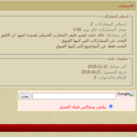
موقع يعلمك التجويد خطوة بخطوة بالصوت والصوره...
الاحصائيات
إجمالي المشاركات
الموضوع
إجمالي المشاركات:
2
مسابقة ( اعرف من صاحب هذه الصوره )
معدل المشاركات لكل يوم:
0.00
آخر مشاركة:
خالد حامد غشم خليف المحارب الجميلي قصيدة اشهد ان الكفو م
الموضوع
البحث عن المشاركات التي كتبها العبوق
البحث فقط عن المواضيع التي كتبها العبوق
غير اسم اللي قبلك
معلومات عامة
الموضوع
آخر نشاط:
12-11-2018
اتحداك تجيب الصورة المطلوبةّّّ!!
تاريخ التسجيل:
21-10-2018
الإحالات/الدعوات:
0
الموضوع
المنتدى كالأنسان
الموضوع
ملتقى ومجالس قبيلة الجميل
ܓܨ الإعجآز العلمي في التين و الزيتون , الذي ادخل الفريق البحث الى