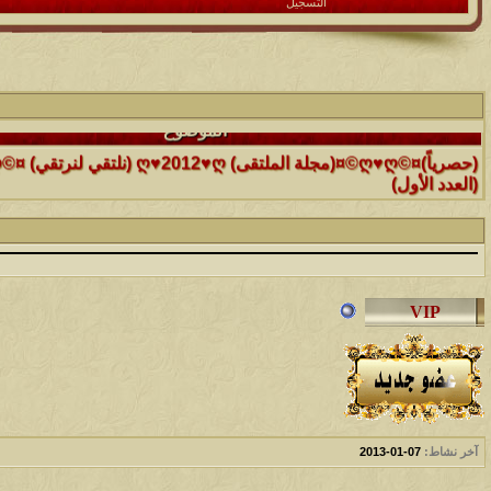
التسجيل
الموضوع
(العدد الأول)
الموضوع
موقع رائع جداً للقران الكريم مع تفسيره فقط بمجرد ماتضع الماوس 
التفسير
الموضوع
حافز يستثني وساهريعم ويشمل؟
الموضوع
إثـبت وجـودك , لآتقرأ وترحل ,شآرك بـ رد أو موضوع !!
آخر نشاط:
07-01-2013
الموضوع