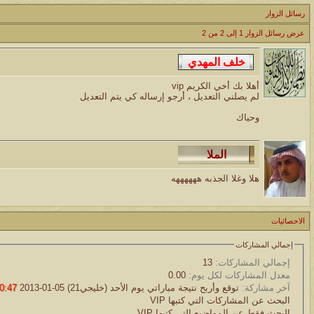
موقع يعلمك التجويد خطوة بخطوة بالصوت والصوره...
رسائل الزوار
عرض رسائل الزوار 1 إلى
2
من
2
الموضوع
مسابقة ( اعرف من صاحب هذه الصوره )
أهلا بك أخي الكريم vip
الموضوع
لم يصلني التعديل ، أرجو إرساله كي يتم التعديل
غير اسم اللي قبلك
وحياك
الموضوع
اتحداك تجيب الصورة المطلوبةّّّ!!
هلا وغلا الجذبه ههههههه
الموضوع
المنتدى كالأنسان
الاحصائيات
الموضوع
إجمالي المشاركات
ܓܨ الإعجآز العلمي في التين و الزيتون , الذي ادخل الفريق البحث الى
إجمالي المشاركات:
13
معدل المشاركات لكل يوم:
0.00
آخر مشاركة:
توقع وأربح نتيجة مباراتي يوم الأحد (خليجي21)
05-01-2013
:47 PM
البحث عن المشاركات التي كتبها VIP
البحث فقط عن المواضيع التي كتبها VIP