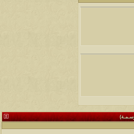
وسـمـة)