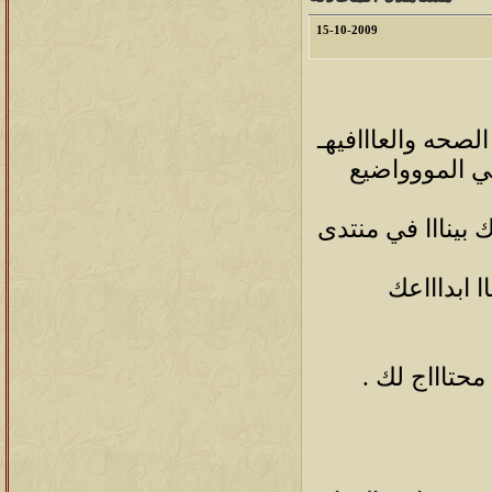
15-10-2009
لصحه والعااافيهـ
ي المووواضيع
بينااا في منتدى
ا ابداااعك
محتاااج لك .