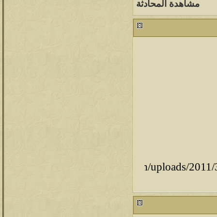
مشاهدة المحادثة
8.swf]WIDTH=600