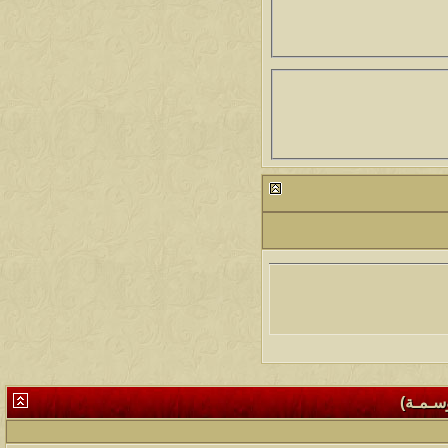
وسـمـة)