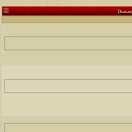
وسـمـة)