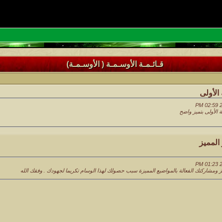
قـائـمـة الأوسـمـة ( الأوسـمـة)
 الأولى
 الأولى بتميز واضح
المميز
ومشاركتك الفعالة بالمواضيع المميزة سبب حصولك لهذا الوسام تكريما لجهودك . وفقك الله