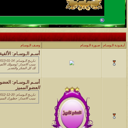
أيـقـونـة الـوسـام
صـورة الـوسـام
وصـف الـوسـام
أسـم الـوسـام:
الألفية
تـاريـخ الـوسـام: 14-01-2013 02:59 PM
سبب الاصدار: لوصولك الألفية
لك كل الشكر والتقدير
أسـم الـوسـام:
العضو 
العضو المميز
تـاريـخ الـوسـام: 20-12-2012 01:23 PM
سبب الاصدار: حظورك المميز 