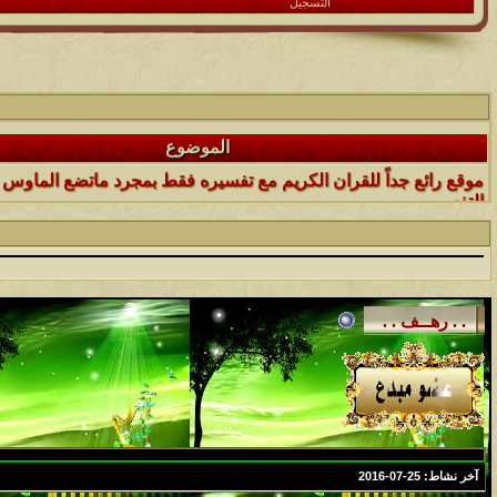
التسجيل
الموضوع
(العدد الأول)
الموضوع
موقع رائع جداً للقران الكريم مع تفسيره فقط بمجرد ماتضع الماوس 
التفسير
الموضوع
حافز يستثني وساهريعم ويشمل؟
الموضوع
إثـبت وجـودك , لآتقرأ وترحل ,شآرك بـ رد أو موضوع !!
الموضوع
موقع يعلمك التجويد خطوة بخطوة بالصوت والصوره...
الموضوع
آخر نشاط:
25-07-2016