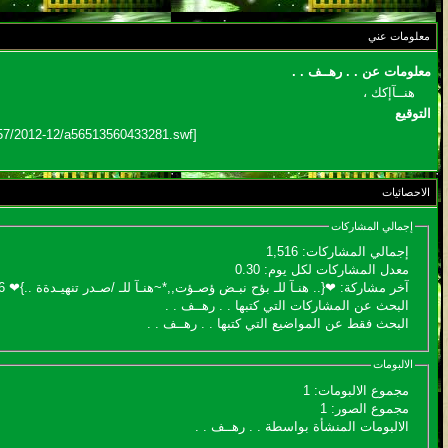
مسابقة ( اعرف من صاحب هذه الصوره )
معلومات عني
الموضوع
معلومات عن . . رهــف . .
غير اسم اللي قبلك
هنــآإكك ،
التوقيع
الموضوع
[flash=http://img8.7ozn.com/files57/2012-12/a56513560433281.swf]WIDTH=500 HEIGHT=457[/flash]
اتحداك تجيب الصورة المطلوبةّّّ!!
الموضوع
الاحصائيات
المنتدى كالأنسان
إجمالي المشاركات
إجمالي المشاركات:
1,516
الموضوع
معدل المشاركات لكل يوم:
0.30
آخر مشاركة:
❤{.. هنـآ للـ بؤح نبـض ؤصـؤت,,*~هنـآ للـ /صـدر تنهيـدةة ..}❤
16-04-2013
ܓܨ الإعجآز العلمي في التين و الزيتون , الذي ادخل الفريق البحث الى
البحث عن المشاركات التي كتبها . . رهــف . .
البحث فقط عن المواضيع التي كتبها . . رهــف . .
الالبومات
مجموع الالبومات:
1
مجموع الصور:
1
الالبومات المنشأة بواسطة . . رهــف . .