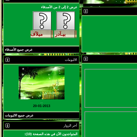
146122
آخر رد:
محمد الخضيري
عرض 2 إلى 2 من الأصدقاء
لمشاهدات
آخر مشاركة
640972
آخر رد:
احمد جابر
لمشاهدات
آخر مشاركة
276433
آخر رد:
خلف المهدي
عرض جميع الأصدقاء
لمشاهدات
آخر مشاركة
الالبومات
96119
آخر رد:
ابن صلفيق
لمشاهدات
آخر مشاركة
100306
آخر رد:
الميآسية
..
20-01-2013
عرض جميع الالبومات
آخر الزوار
المتواجدون الآن في هذه الصفحة (10):