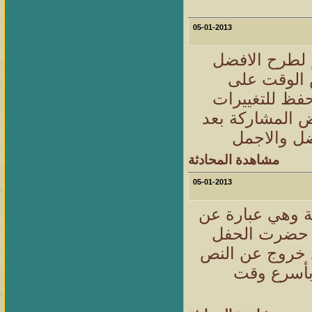
05-01-2013
 لطرح الافضل
 الوقت على
فظ للتغييرات
 المشاركة بعد
ضل والاجمل
مشاهدة المحادثة
05-01-2013
ة وهي عبارة عن
د حضرت الحفل
ي خروج عن النص
 بأسرع وقت