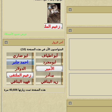
212737
آخر رد:
محمد الخضيري
لمشاهدات
آخر مشاركة
145977
آخر رد:
محمد الخضيري
لمشاهدات
آخر مشاركة
عرض جميع الأصدقاء
640209
آخر رد:
احمد جابر
آخر الزوار
لمشاهدات
آخر مشاركة
المتواجدون الآن في هذه الصفحة (10):
276317
آخر رد:
خلف المهدي
لمشاهدات
آخر مشاركة
96078
آخر رد:
ابن صلفيق
لمشاهدات
آخر مشاركة
هذه الصفحة تمت زيارتها
40,606
مرة
100264
آخر رد:
الميآسية