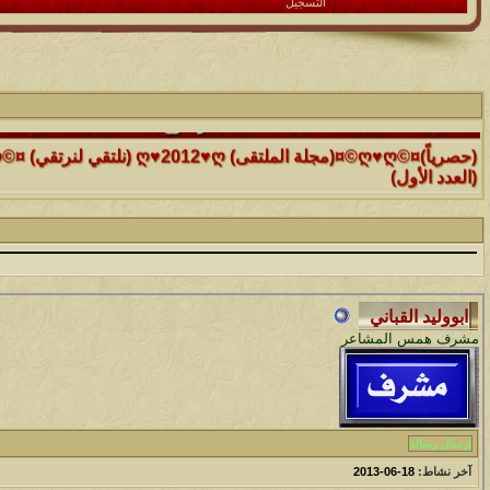
التسجيل
الموضوع
(العدد الأول)
الموضوع
موقع رائع جداً للقران الكريم مع تفسيره فقط بمجرد ماتضع الماوس 
التفسير
الموضوع
حافز يستثني وساهريعم ويشمل؟
مشرف همس المشاعر
الموضوع
إثـبت وجـودك , لآتقرأ وترحل ,شآرك بـ رد أو موضوع !!
إرسال رسالة
الموضوع
آخر نشاط:
18-06-2013