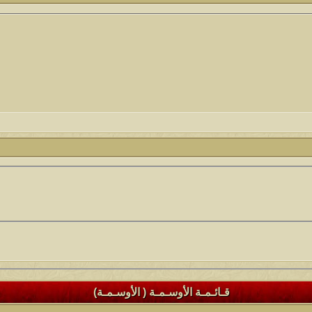
قـائـمـة الأوسـمـة ( الأوسـمـة)