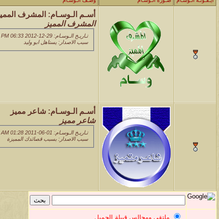
أيـقـونـة الـوسـام
صـورة الـوسـام
وصـف الـوسـام
أسـم الـوسـام:
المشرف الممي
المشرف المميز
تـاريـخ الـوسـام: 29-12-2012 06:33 PM
سبب الاصدار: يستاهل ابو وليد
أسـم الـوسـام:
شاعر مميز
شاعر مميز
تـاريـخ الـوسـام: 01-06-2011 01:28 AM
سبب الاصدار: بسبب قصائدك المميزة
ملتقى ومجالس قبيلة الجميل