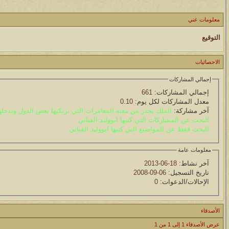
موقع يعلمك التجويد خطوة بخطوة بالصوت والصوره...
معلومات عني
الموضوع
التوقيع
مسابقة ( اعرف من صاحب هذه الصوره )
الموضوع
الاحصائيات
غير اسم اللي قبلك
إجمالي المشاركات
إجمالي المشاركات:
661
الموضوع
معدل المشاركات لكل يوم:
0.10
آخر مشاركة:
الملك يحذر من مغبة المغامرات التي ترتكبها بعض الدول وتدخل‬‬
اتحداك تجيب الصورة المطلوبةّّّ!!
البحث عن المشاركات التي كتبها ابووليد القباني
البحث فقط عن المواضيع التي كتبها ابووليد القباني
الموضوع
المنتدى كالأنسان
معلومات عامة
آخر نشاط:
18-06-2013
الموضوع
تاريخ التسجيل:
06-09-2008
الإحالات/الدعوات:
0
ܓܨ الإعجآز العلمي في التين و الزيتون , الذي ادخل الفريق البحث الى
الأصدقاء
عرض الأصدقاء 1 إلى 1 من 1