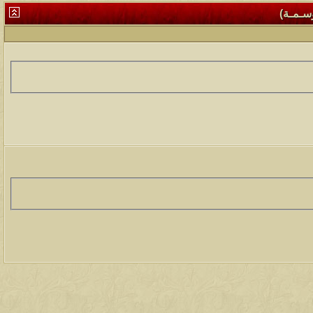
وسـمـة)