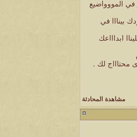
 في المووواضيع
ك بينااا في
ناا ابداااعك
 محتاااج لك .
مشاهدة المحادثة