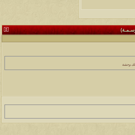
وسـمـة)
 لك وحشة