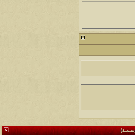
وسـمـة)