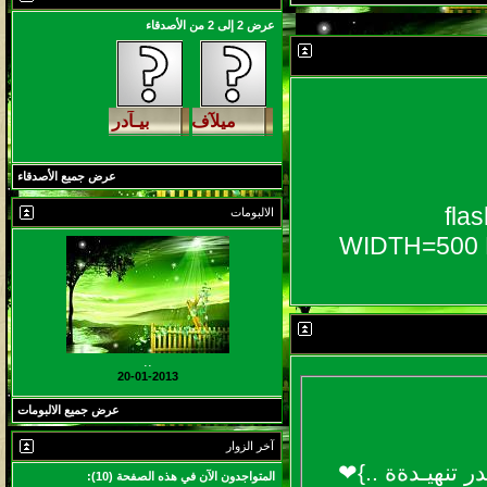
عرض 2 إلى 2 من الأصدقاء
مشاركات
المشاهدات
آخر مشاركة
1460839
1417
آخر رد:
محمد الخضيري
مشاركات
المشاهدات
آخر مشاركة
640763
1324
آخر رد:
احمد جابر
عرض جميع الأصدقاء
مشاركات
المشاهدات
آخر مشاركة
[fl
الالبومات
276407
408
آخر رد:
خلف المهدي
مشاركات
المشاهدات
آخر مشاركة
96117
17
آخر رد:
ابن صلفيق
مشاركات
المشاهدات
آخر مشاركة
..
20-01-2013
30
100302
آخر رد:
الميآسية
عرض جميع الالبومات
آخر الزوار
ر تنهيـدةة ..}❤
المتواجدون الآن في هذه الصفحة (10):