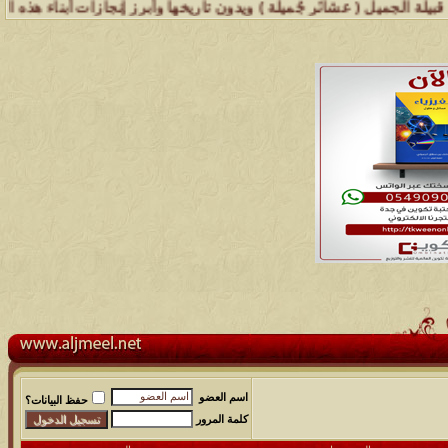
 عشائر جُميلة ) ويدون تاريخها وأبرز إنجازات أبناء هذه القبيلة .. إذ 
مشاركات
المشاهدات
آخر مشاركة
اسم العضو
حفظ البيانات؟
كلمة المرور
48
498844
آخر رد:
محمد الخضيري