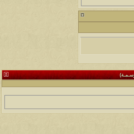
وسـمـة)