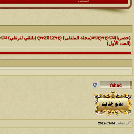
التسجيل
الموضوع
(العدد الأول)
الموضوع
موقع رائع جداً للقران الكريم مع تفسيره فقط بمجرد ماتضع الماوس 
التفسير
الموضوع
حافز يستثني وساهريعم ويشمل؟
الموضوع
إثـبت وجـودك , لآتقرأ وترحل ,شآرك بـ رد أو موضوع !!
الموضوع
آخر نشاط:
04-03-2012
موقع يعلمك التجويد خطوة بخطوة بالصوت والصوره...