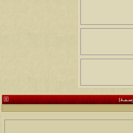
وسـمـة)