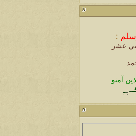
سلم
:
سي عشر
حمد
ذين آمنو