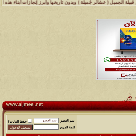
 ( عشائر جُميلة ) ويدون تاريخها وأبرز إنجازات أبناء هذه القبيلة .. 
مشاركات
المشاهدات
آخر مشاركة
اسم العضو
حفظ البيانات؟
كلمة المرور
48
498891
آخر رد:
محمد الخضيري