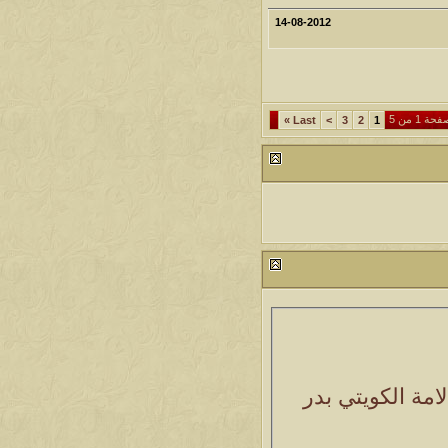
14-08-2012
حة 1 من 5
»
Last
>
3
2
1
امة الكويتي بدر