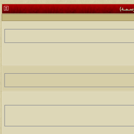
وسـمـة)