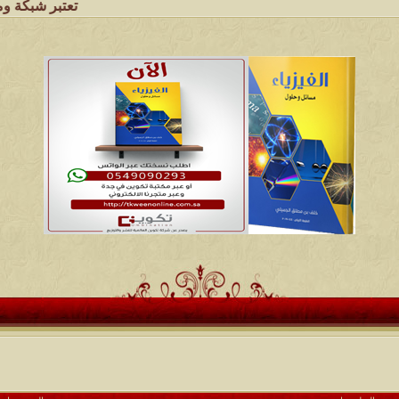
تعتبر شبكة وملتقى ومجالس ق