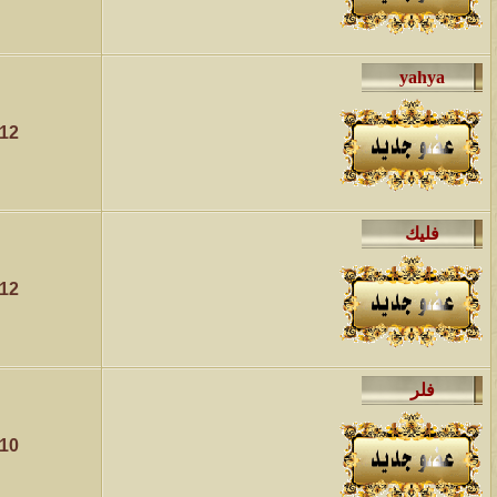
012
012
010