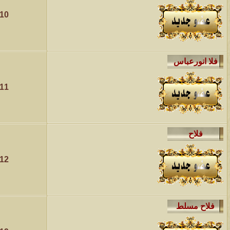
010
الموضوع
مسابقة ( اعرف من صاحب هذه الصوره )
الموضوع
غير اسم اللي قبلك
011
الموضوع
اتحداك تجيب الصورة المطلوبةّّّ!!
الموضوع
المنتدى كالأنسان
012
الموضوع
ܓܨ الإعجآز العلمي في التين و الزيتون , الذي ادخل الفريق البحث الى