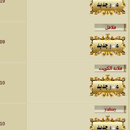
019
009
010
010