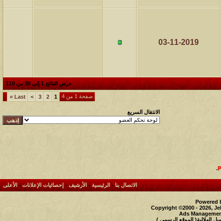
03-11-2019
عرض النتائج 1 إلى 30 من 110
صفحة 1 من 4
»
Last
>
3
2
1
الانتقال السريع
.
الاتصال بنا
-
الرئيسية
-
الأرشيف
-
إحصائيات الإعلانات
-
الأعلى
Powered b
Copyright ©2000 - 2026, Je
Ads Management
 الهلالية( الموقع الرسمي )