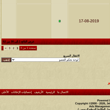
17-08-2019
عرض النتائج 1 إلى 30 من 62
صفحة 1 من 3
>
3
2
1
الانتقال السريع
.
الاتصال بنا
-
الرئيسية
-
الأرشيف
-
إحصائيات الإعلانات
-
الأعلى
Powered b
Copyright ©2000 - 2026, Je
Ads Management
 الهلالية( الموقع الرسمي )