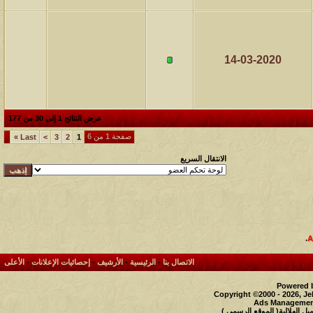
14-03-2020
عرض النتائج 1 إلى 30 من 177
صفحة 1 من 6
»
Last
>
3
2
1
الانتقال السريع
.
الاتصال بنا
-
الرئيسية
-
الأرشيف
-
إحصائيات الإعلانات
-
الأعلى
Powered b
Copyright ©2000 - 2026, Je
Ads Management
 الهلالية( الموقع الرسمي )