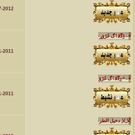
الموضوع
7-2012
مسابقة ( اعرف من صاحب هذه الصوره )
الموضوع
غير اسم اللي قبلك
الموضوع
1-2011
اتحداك تجيب الصورة المطلوبةّّّ!!
الموضوع
المنتدى كالأنسان
الموضوع
1-2011
ܓܨ الإعجآز العلمي في التين و الزيتون , الذي ادخل الفريق البحث الى