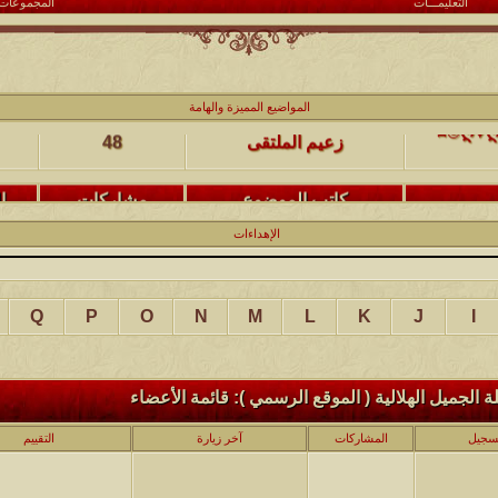
التعليمـــات
المجموعات
كاتب الموضوع
مشاركات
ا
المواضيع المميزة والهامة
(حصرياً)¤©ღ♥ღ©¤(مجلة الملتقى) ღ♥2012♥ღ (نلتقي لنرتقي) ¤©ღ♥ღ©¤
زعيم الملتقى
48
كاتب الموضوع
مشاركات
ا
يخرج
@@الملك@@
17
الإهداءات
كاتب الموضوع
مشاركات
ا
12
الحضرمي
Q
P
O
N
M
L
K
J
I
كاتب الموضوع
مشاركات
ا
27
الميآسية
الجميل الهلالية ( الموقع الرسمي ): قائمة الأعضاء
كاتب الموضوع
مشاركات
ا
تسجيل
المشاركات
آخر زيارة
التقييم
24
أبو عبدالله البسام