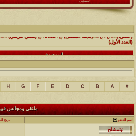
التسجيل
الموضوع
(العدد الأول)
الموضوع
موقع رائع جداً للقران الكريم مع تفسيره فقط بمجرد ماتضع الماوس 
التفسير
الموضوع
حافز يستثني وساهريعم ويشمل؟
H
G
F
E
D
C
B
A
#
الموضوع
إثـبت وجـودك , لآتقرأ وترحل ,شآرك بـ رد أو موضوع !!
ملتقى ومجالس قبيلة 
الموضوع
اسم العضو
تاريخ ال
موقع يعلمك التجويد خطوة بخطوة بالصوت والصوره...