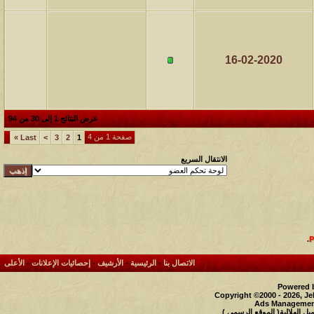
16-02-2020
عرض النتائج 1 إلى 30 من 94
صفحة 1 من 4
»
Last
>
3
2
1
الانتقال السريع
.
الاتصال بنا
-
الرئيسية
-
الأرشيف
-
إحصائيات الإعلانات
-
الأعلى
Powered b
Copyright ©2000 - 2026, Je
Ads Management
 الهلالية( الموقع الرسمي )