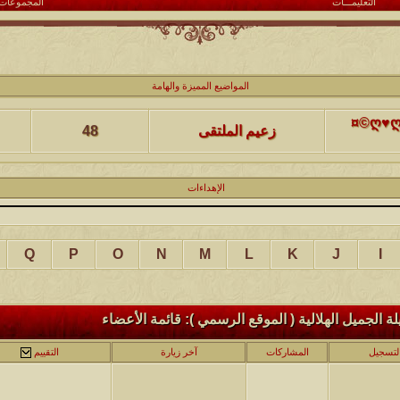
التعليمـــات
المجموعات
كاتب الموضوع
مشاركات
ا
المواضيع المميزة والهامة
(حصرياً)¤©ღ♥ღ©¤(مجلة الملتقى) ღ♥2012♥ღ (نلتقي لنرتقي) ¤©ღ♥ღ©¤
زعيم الملتقى
48
كاتب الموضوع
مشاركات
ا
يخرج
الإهداءات
@@الملك@@
17
كاتب الموضوع
مشاركات
ا
Q
P
O
N
M
L
K
J
I
12
الحضرمي
كاتب الموضوع
مشاركات
ا
 الجميل الهلالية ( الموقع الرسمي ): قائمة الأعضاء
27
الميآسية
التسجيل
المشاركات
آخر زيارة
التقييم
كاتب الموضوع
مشاركات
ا
24
أبو عبدالله البسام