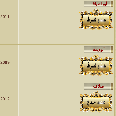
الموضوع
-2011
مسابقة ( اعرف من صاحب هذه الصوره )
الموضوع
غير اسم اللي قبلك
الموضوع
اتحداك تجيب الصورة المطلوبةّّّ!!
-2009
الموضوع
المنتدى كالأنسان
الموضوع
ܓܨ الإعجآز العلمي في التين و الزيتون , الذي ادخل الفريق البحث الى
-2012