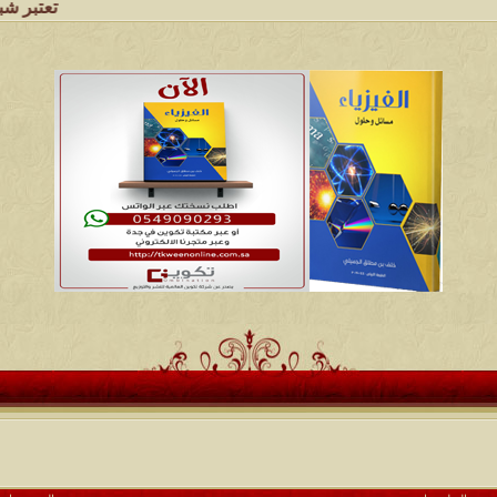
تعتبر شبكة وملتقى ومج