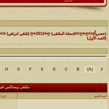
التسجيل
الموضوع
(العدد الأول)
الموضوع
موقع رائع جداً للقران الكريم مع تفسيره فقط بمجرد ماتضع الماوس 
التفسير
الموضوع
H
G
F
E
D
C
B
]
A
[
#
حافز يستثني وساهريعم ويشمل؟
الموضوع
ملتقى ومجالس قبيلة
إثـبت وجـودك , لآتقرأ وترحل ,شآرك بـ رد أو موضوع !!
اسم العضو
تاريخ 
الموضوع
موقع يعلمك التجويد خطوة بخطوة بالصوت والصوره...