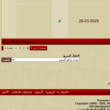
28-03-2020
عرض النتائج 1 إلى 30 من 94
صفحة 1 من 4
»
Last
>
3
2
1
الانتقال السريع
.
الاتصال بنا
-
الرئيسية
-
الأرشيف
-
إحصائيات الإعلانات
-
الأعلى
Powered b
Copyright ©2000 - 2026, Je
Ads Management
 الهلالية( الموقع الرسمي )