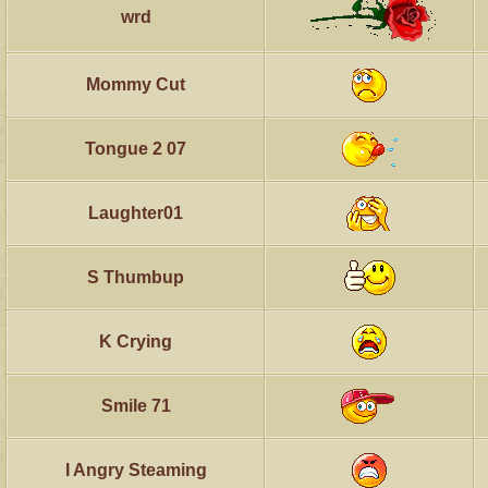
wrd
Mommy Cut
Tongue 2 07
Laughter01
S Thumbup
K Crying
Smile 71
I Angry Steaming