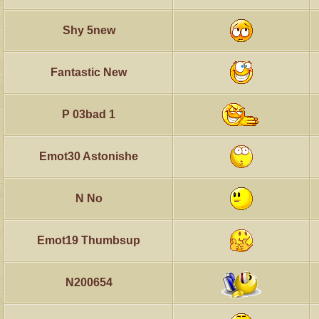
Shy 5new
Fantastic New
P 03bad 1
Emot30 Astonishe
N No
Emot19 Thumbsup
N200654