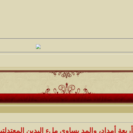
ربعة أمداد، والمد يساوي ملء اليدين المعتدلتين