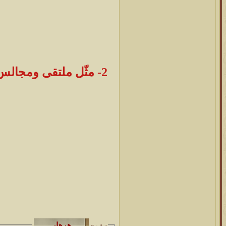
2- مثّل ملتقى ومجالس
توقيع »