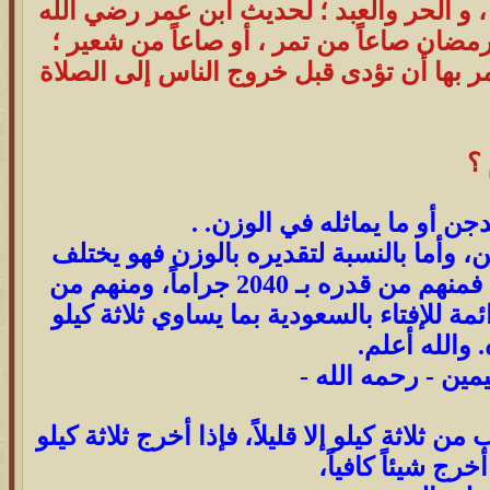
، و الحر والعبد ؛ لحديث ابن عمر رضي الله
ضان صاعاً من تمر ، أو صاعاً من شعير ؛
أمر بها أن تؤدى قبل خروج الناس إلى الصلاة
 ؟
ن أو ما يماثله في الوزن. .
، وأما بالنسبة لتقديره بالوزن فهو يختلف
باختلاف نوع الطعام المكيل، ومن هنا اختلفوا في حسابه بالكيلو جرام، فمنهم من قدره بـ 2040 جراماً، ومنهم من
راماً.. وقدرته اللجنة الدائمة للإفتاء بالسعودية بما يساوي ثلاثة كيلو
 والله أعلم.
مين - رحمه الله -
 ثلاثة كيلو إلا قليلاً، فإذا أخرج ثلاثة كيلو
ج شيئاً كافياً،