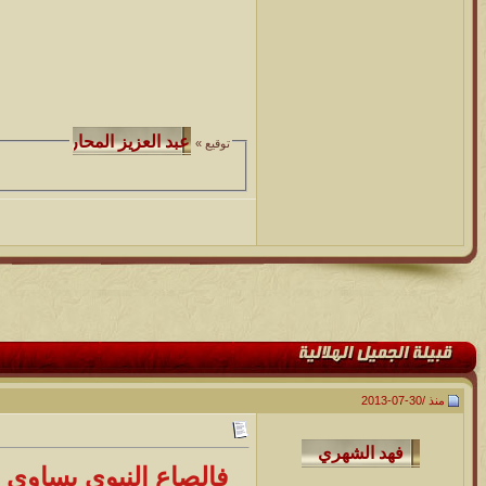
توقيع »
منذ /
30-07-2013
فالصاع النبوي يساوي أ