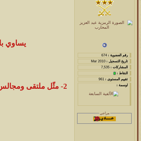
يساوي بال
رقم العضوية :
674
تاريخ التسجيل :
Mar 2010
المشاركات :
7,535
النقاط :
تقييم المستوى :
961
2- مثّل ملتقى ومجالس
اوسمة :
مزاجي