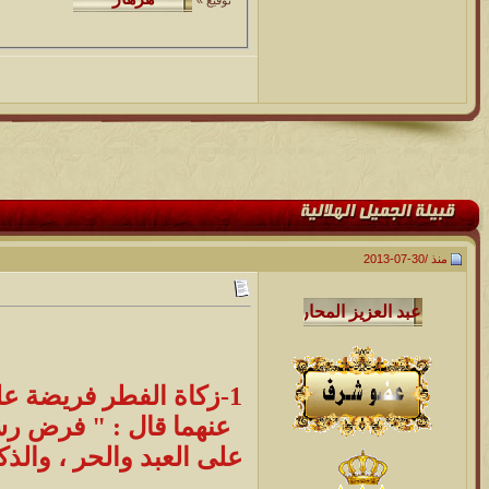
منذ /
30-07-2013
1-زكاة الفطر فريضة عل
عنهما قال : " فرض رس
على العبد والحر ، والذك