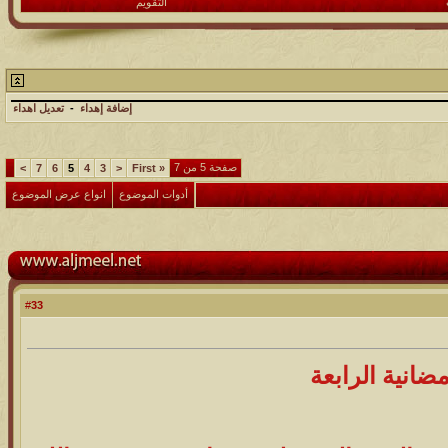
التقويم
إضافة إهداء
-
تعديل اهداء
صفحة 5 من 7
>
7
6
5
4
3
<
First
«
أدوات الموضوع
انواع عرض الموضوع
33
#
ضانية الرابعة