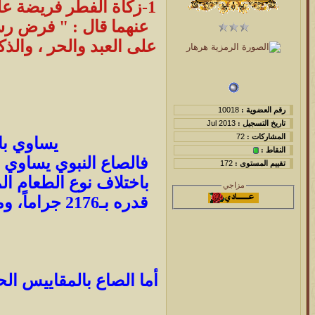
1-زكاة الفطر فريضة عل
عنهما قال : " فرض رس
على العبد والحر ، والذك
رقم العضوية :
10018
تاريخ التسجيل :
Jul 2013
المشاركات :
72
يساوي بال
النقاط :
فالصاع النبوي يساوي أ
تقييم المستوى :
172
مزاجي
أما الصاع بالمقاييس الحا