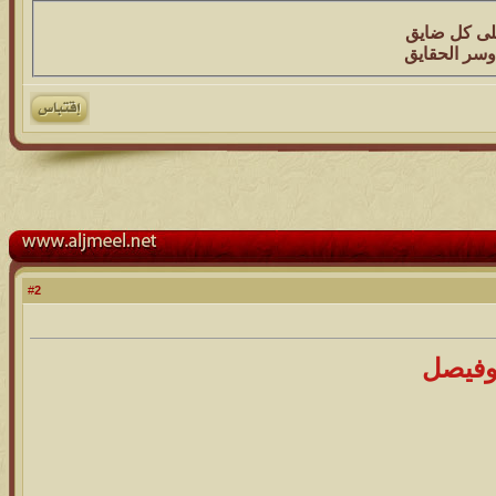
على كل ضايق
 وسر الحقايق
2
#
وفيصل