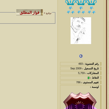
توقيع »
رقم العضوية :
493
تاريخ التسجيل :
Sep 2009
المشاركات :
5,759
النقاط :
تقييم المستوى :
786
اوسمة :