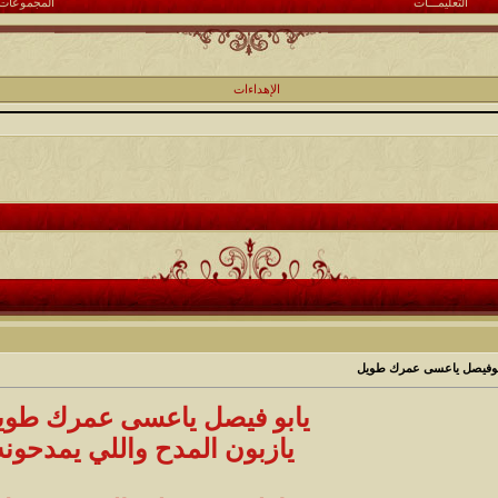
التعليمـــات
المجموعات
الإهداءات
ابوفيصل ياعسى عمرك طويل
يابو فيصل ياعسى عمرك طوي
يازبون المدح واللي يمدحونه