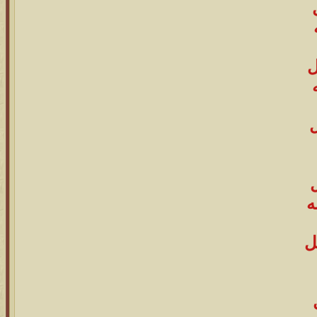
ل
ه
ل