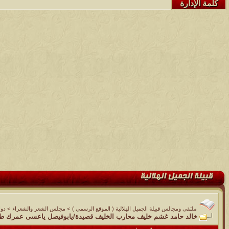
كلمة الإدارة
ملتقى ومجالس قبيلة الجميل الهلالية ( الموقع الرسمي )
>
مجلس الشعر والشعراء
>
دوا
خالد حامد غشم خليف محارب الخليف قصيدة/يابوفيصل ياعسى عمرك ط