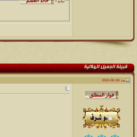
توقيع »
منذ /
26-06-2024