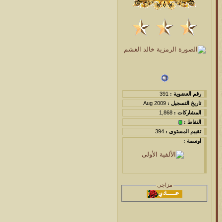
رقم العضوية :
391
تاريخ التسجيل :
Aug 2009
المشاركات :
1,868
النقاط :
تقييم المستوى :
394
اوسمة :
مزاجي