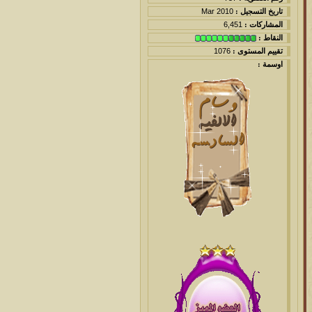
تاريخ التسجيل :
Mar 2010
المشاركات :
6,451
النقاط :
تقييم المستوى :
1076
اوسمة :