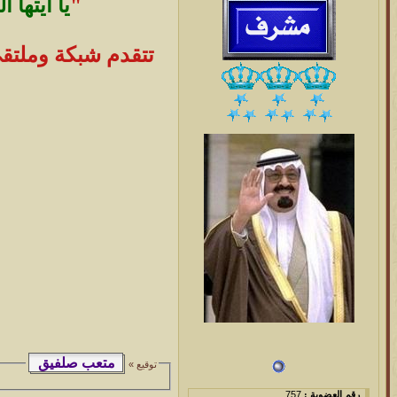
"
يا أيتها
تتقدم شبكة وملتقى
توقيع »
رقم العضوية :
757