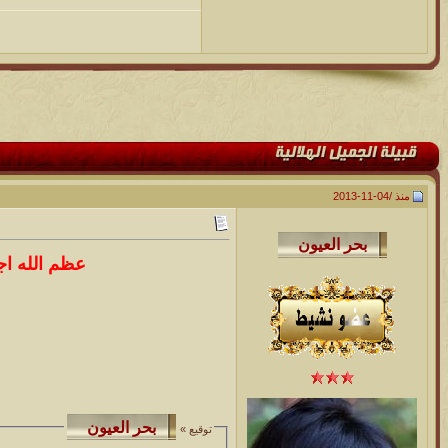
منذ /
04-11-2013
عظم الله اجر
توقيع »