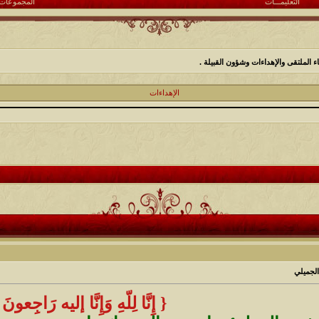
التعليمـــات
المجموعات
 الملتقى والإهداءات وشؤون القبيلة .
الإهداءات
الجميلي
{ إِنَّا لِلّهِ وَإِنَّا إليه رَاجِعونَ