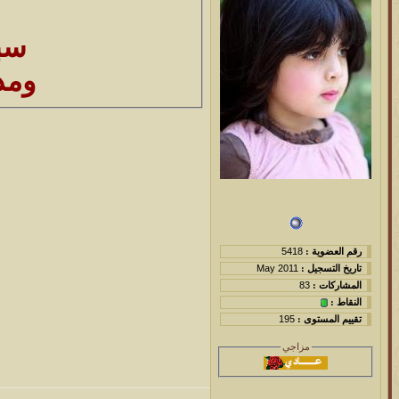
سب
ومد
رقم العضوية :
5418
تاريخ التسجيل :
May 2011
المشاركات :
83
النقاط :
تقييم المستوى :
195
مزاجي