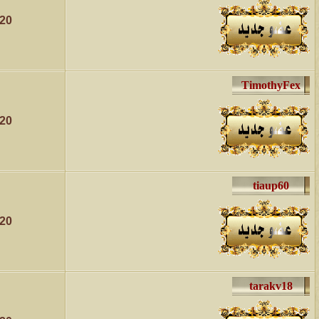
الموضوع
020
مسابقة ( اعرف من صاحب هذه الصوره )
الموضوع
غير اسم اللي قبلك
020
الموضوع
اتحداك تجيب الصورة المطلوبةّّّ!!
الموضوع
المنتدى كالأنسان
020
الموضوع
ܓܨ الإعجآز العلمي في التين و الزيتون , الذي ادخل الفريق البحث الى