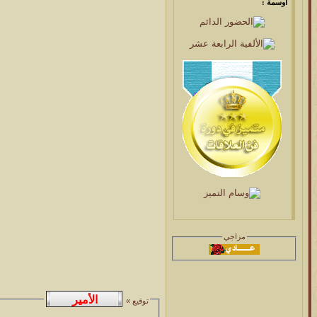
اوسمة :
مزاجي
توقيع »