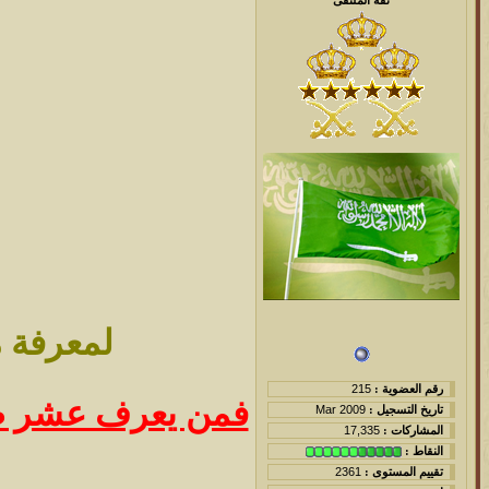
لمعرفة 
رقم العضوية :
215
تاريخ التسجيل :
Mar 2009
المشاركات :
17,335
النقاط :
تقييم المستوى :
2361