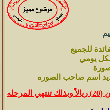
يم
فائدة للجميع
كل يومي
صورة
يد اسم صاحب الصوره
فمن يعرف عشر صور يحصل على مكافأة بطاقة شحن (20) ريالاً وبذلك تنتهي المرحله