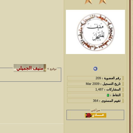
توقيع »
رقم العضوية :
209
تاريخ التسجيل :
Mar 2009
المشاركات :
1,487
النقاط :
تقييم المستوى :
364
مزاجي