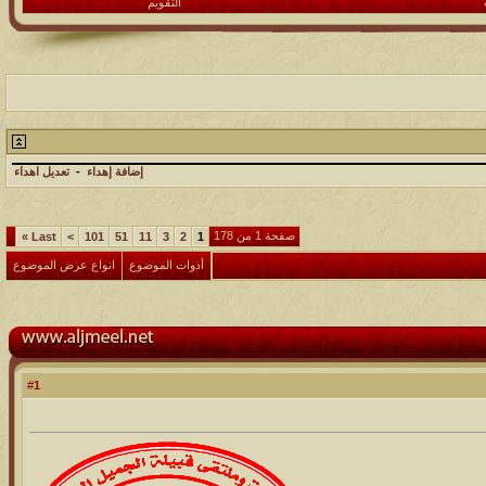
التقويم
إضافة إهداء
-
تعديل اهداء
صفحة 1 من 178
»
Last
>
101
51
11
3
2
1
أدوات الموضوع
انواع عرض الموضوع
1
#