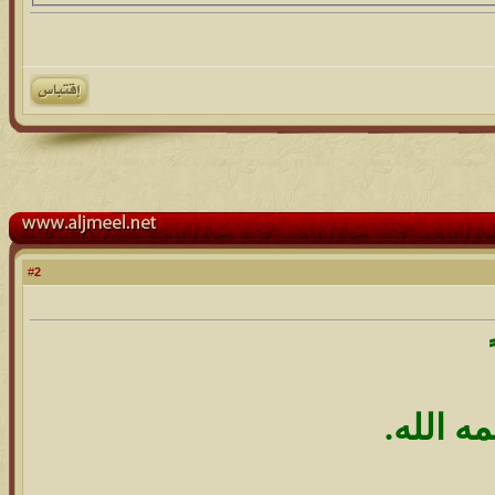
2
#
ه الله.